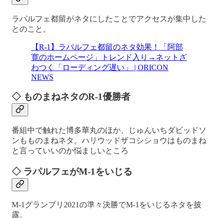
ラパルフェ都留がネタにしたことでアクセスが集中した
とのこと。
【R-1】ラパルフェ都留のネタ効果！「阿部
寛のホームページ」トレンド入り→ネットざ
わつく「ローディング遅い」 | ORICON
NEWS
◇ ものまねネタのR-1優勝者
番組中で触れた博多華丸のほか、じゅんいちダビッドソ
ンもものまねネタ。ハリウッドザコシショウはものまね
と言っていいのか悩ましいところ
◇ ラパルフェがM-1をいじる
M-1グランプリ2021の準々決勝でM-1をいじるネタを披
露。