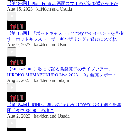
【第186回】Pixel Foldは2画面スマホの期待を満たせるか
Aug 15, 2023
kai4den
and
Usuda
•
【第185回】「ポッドキャスト」でつながるイベントを目指
す「ポッドキャスト・ザ・ギャザリング」遊びに来てね
Aug 9, 2023
kai4den
and
Usuda
•
【SIDE-B 005】歌って踊る島袋寛子のライブツアー、
HIROKO SHIMABUKURO Live 2023 「0」鑑賞レポート
Aug 2, 2023
kai4den
and
odajin
•
【第184回】劇団×お笑いの“あいがけ”が作り出す個性派集
団「ダウ90000」の凄さ
Aug 2, 2023
kai4den
and
Usuda
•