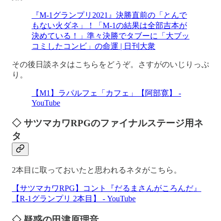
『M-1グランプリ2021』決勝直前の「とんで
もない火ダネ」！「M-1の結果は全部吉本が
決めている！」準々決勝でタブーに「大ブッ
コミしたコンビ」の命運 | 日刊大衆
その後日談ネタはこちらをどうぞ。さすがのいじりっぷ
り。
【M1】ラパルフェ「カフェ」【阿部寛】 -
YouTube
◇ サツマカワRPGのファイナルステージ用ネ
タ
2本目に取っておいたと思われるネタがこちら。
【サツマカワRPG】コント『だるまさんがころんだ』
【R-1グランプリ 2本目】 - YouTube
◇ 疑惑の田津原理音