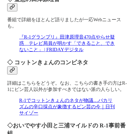
番組で詳細をほとんど語りましたが一応Webニュース
も。
『R-1グランプリ』田津原理音470点やらせ疑
惑 テレビ局員が明かす「できること、でき
ないこと」 | FRIDAYデジタル
◇ コットンきょんのコンビネタ
詳細はこちらをどうぞ。なお、こちらの書き手の方はR-
1にピン芸人以外が参加すべきではない派の人らしい。
R-1でコットンきょんのネタが物議…バカリ
ズムの辛口採点が象徴するピン芸の今｜日刊
サイゾー
◇おいでやす小田と三浦マイルドの R-1事前番
組