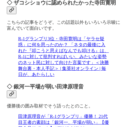
◇ ザコシショウに認められたかった寺田寛明
こちらの記事をどうぞ。この話題以外もいろいろ示唆に
富んでいて面白いです。
R-1グランプリ3位・寺田寛明は「ヤラセ疑
惑」に何を思ったのか？ 「ネタの最後に入
れた『叩こうと思えばなんでも叩ける』は、
R-1に対して批判すればいい、みたいな姿勢
のネット民に対して向けた言葉です」＜決勝
舞台裏・本人手記＞ | 集英社オンライン | 毎
日が、あたらしい
◇ 銀河一平場が弱い田津原理音
優勝後の囲み取材でそう語ったとのこと。
田津原理音が「R-1グランプリ」優勝！ 21代
目王者の素顔は「銀河一、平場が弱い」【優