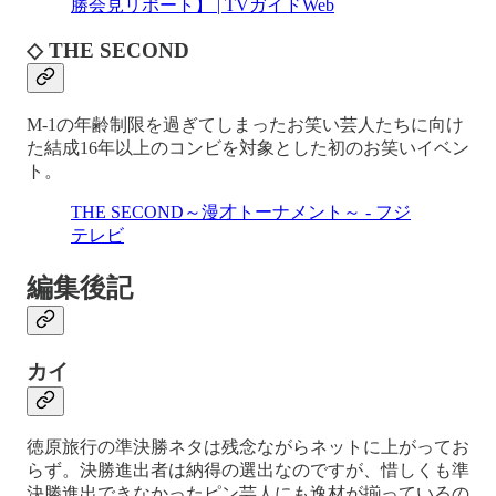
勝会見リポート】 | TVガイドWeb
◇ THE SECOND
M-1の年齢制限を過ぎてしまったお笑い芸人たちに向け
た結成16年以上のコンビを対象とした初のお笑いイベン
ト。
THE SECOND～漫才トーナメント～ - フジ
テレビ
編集後記
カイ
徳原旅行の準決勝ネタは残念ながらネットに上がってお
らず。決勝進出者は納得の選出なのですが、惜しくも準
決勝進出できなかったピン芸人にも逸材が揃っているの