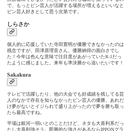
で、もっとピン芸人が活躍する場所が増えるといいなと
ピン芸人好きとして思う次第です。
しらさか
個人的に応援していた寺田寛明が優勝できなかったのは
残念ですが、田津原理音さん、優勝納得の面白さでし
た！今年は色んな意味で注目度があがっていたR-1だっ
たように感じました。来年も準決勝から追いたいです！
Sakakura
テレビで活躍したり、他の大会でも好成績を残してる芸
人のなかで存在を知らなかったピン芸人の優勝。あれだ
け夢がないとイジられて盛り上がったので夢を勝ち取っ
たら最高ですね。
平場は銀河一弱いとのことだけど、ネタも大喜利系だっ
たし大喜利強そう。即興的な強さがあるならIPPONグラ