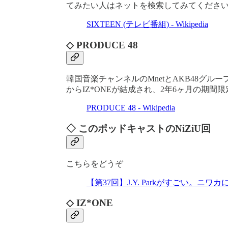
てみたい人はネットを検索してみてくださ
SIXTEEN (テレビ番組) - Wikipedia
◇ PRODUCE 48
韓国音楽チャンネルのMnetとAKB48グ
からIZ*ONEが結成され、2年6ヶ月の期間
PRODUCE 48 - Wikipedia
◇ このポッドキャストのNiZiU回
こちらをどうぞ
【第37回】J.Y. Parkがすごい。ニワカにNiZi 
◇ IZ*ONE