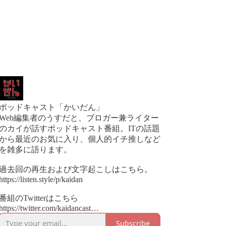
ポッドキャスト「かいだん」
Web編集者のうすだと、ブロガー兼ライター
のカイが話すポッドキャスト番組。ITの話題
から最近のお気に入り、個人的イチ推しなど
を雑多に語ります。
過去回の再生および文字起こしはこちら。
https://listen.style/p/kaidan
番組のTwitterはこちら
https://twitter.com/kaidancast
Subscribe