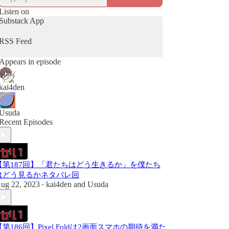
番組へのお便りはこちら
https://docs.google.com/forms/d/e/1FAIpQLScbu
Listen on
CYZFjZU9E_6-
Substack App
sHtvIxz9nsAdojg01tMxRzu0jcttMVjTA/viewfor
m
RSS Feed
番組の感想や要望を投稿できるDiscordコミ
Appears in episode
ュニティを始めました。無料ですのでお気軽
にどうぞ。
kai4den
かいだんのつぶやき（Discordコミュニテ
ィ）
Usuda
https://discord.gg/uWFqJdrRPQ
Recent Episodes
気軽に中身をのぞけるTwitterコミュニティも
あります。
https://twitter.com/i/communities/14978017717582
【第187回】「君たちはどう生きるか」を僕たち
56132
はどう見るかネタバレ回
ug 22, 2023
kai4den
and
Usuda
•
【第186回】Pixel Foldは2画面スマホの期待を満た