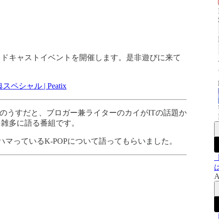
ッドキャストイベントを開催します。是非遊びに来て
ャル | Peatix
者のうすだと、ブロガー兼ライターのカイがITの話題か
を雑多に語る番組です。
ハマっているK-POPについて語ってもらいました。
A