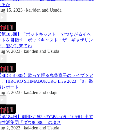
せるか
ug 15, 2023
kai4den
and
Usuda
•
【第185回】「ポッドキャスト」でつながるイベ
ントを目指す「ポッドキャスト・ザ・ギャザリン
グ」遊びに来てね
ug 9, 2023
kai4den
and
Usuda
•
【SIDE-B 005】歌って踊る島袋寛子のライブツア
、HIROKO SHIMABUKURO Live 2023 「0」鑑
賞レポート
ug 2, 2023
kai4den
and
odajin
•
【第184回】劇団×お笑いの“あいがけ”が作り出す
個性派集団「ダウ90000」の凄さ
ug 2, 2023
kai4den
and
Usuda
•