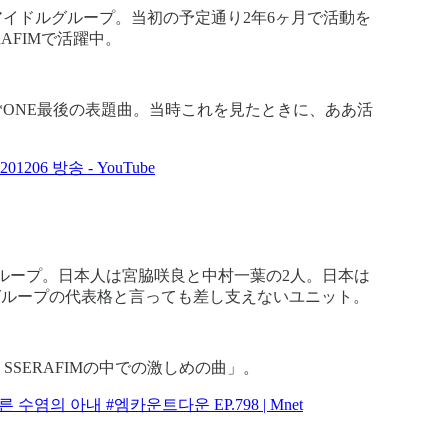
同アイドルグループ。当初の予定通り2年6ヶ月で活動を
AFIMで活躍中。
IZ*ONE最後の表題曲。当時これを見たときに、ああ活
 201206 방송 - YouTube
ループ。日本人は宮脇咲良と中村一葉の2人。日本は
ズグループの代表格と言っても差し支えないユニット。
E SSERAFIMの中での激しめの曲」。
른 수염의 아내 #엠카운트다운 EP.798 | Mnet