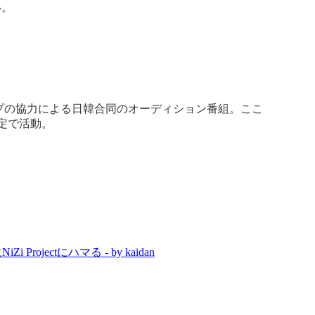
い。
ループの協力による日韓合同のオーディション番組。ここ
限定で活動。
Projectにハマる - by kaidan