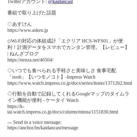
Twitterアカウント:
@kaidancast
番組で取り上げた話題
◇あすけん
https://www.asken.jp
◇Wi-Fi対応の体組成計「エクリア HCS-WFS01」が便
利！計測データをスマホでカンタン管理。【レビュー】
| ねんざブログ
https://nenza.net/46504/
◇いつでも食べられる手軽さと美味しさ 食事宅配
「nosh」【いつモノコト】-Impress Watch
https://www.watch.impress.co.jp/docs/series/itsmo/1371262.html
◇行動を自動で記録してくれるGoogleマップのタイムラ
イン機能が便利 - ケータイ Watch
https://k-
tai.watch.impress.co.jp/docs/column/minna/1151830.html
--- Send in a voice message:
https://anchor.fm/kaidancast/message