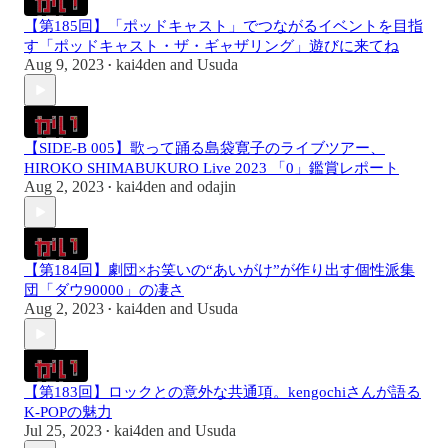
【第185回】「ポッドキャスト」でつながるイベントを目指
す「ポッドキャスト・ザ・ギャザリング」遊びに来てね
Aug 9, 2023
kai4den
and
Usuda
•
【SIDE-B 005】歌って踊る島袋寛子のライブツアー、
HIROKO SHIMABUKURO Live 2023 「0」鑑賞レポート
Aug 2, 2023
kai4den
and
odajin
•
【第184回】劇団×お笑いの“あいがけ”が作り出す個性派集
団「ダウ90000」の凄さ
Aug 2, 2023
kai4den
and
Usuda
•
【第183回】ロックとの意外な共通項。kengochiさんが語る
K-POPの魅力
Jul 25, 2023
kai4den
and
Usuda
•