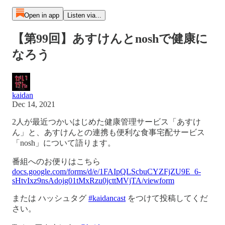
Open in app
Listen via...
【第99回】あすけんとnoshで健康に
なろう
kaidan
Dec 14, 2021
2人が最近つかいはじめた健康管理サービス「あすけ
ん」と、あすけんとの連携も便利な食事宅配サービス
「nosh」について語ります。
番組へのお便りはこちら
docs.google.com/forms/d/e/1FAIpQLScbuCYZFjZU9E_6-
sHtvIxz9nsAdojg01tMxRzu0jcttMVjTA/viewform
または ハッシュタグ
#kaidancast
をつけて投稿してくだ
さい。