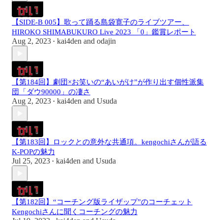
【SIDE-B 005】歌って踊る島袋寛子のライブツアー、
HIROKO SHIMABUKURO Live 2023 「0」鑑賞レポート
Aug 2, 2023
kai4den
and
odajin
•
【第184回】劇団×お笑いの“あいがけ”が作り出す個性派集
団「ダウ90000」の凄さ
Aug 2, 2023
kai4den
and
Usuda
•
【第183回】ロックとの意外な共通項。kengochiさんが語る
K-POPの魅力
Jul 25, 2023
kai4den
and
Usuda
•
【第182回】“コーチング版ライザップ”のコーチェット
Kengochiさんに聞くコーチングの魅力