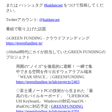
または ハッシュタグ
#kaidancast
をつけて投稿してくだ
さい。
Twitterアカウント:
@kaidancast
番組で取り上げた話題
◇GREEN FUNDING - クラウドファンディング
https://greenfunding.jp/
◇Shiftall時代にカイが担当していたGREEN FUNDINGの
プロジェクト
周囲の“ノイズ”を徹底的に遮断！ 一瞬で集
中できる空間を作り出すウェアラブル端末
「WEAR SPACE」 | GREENFUNDING
https://greenfunding.jp/lab/projects/2463
◇富士通ノートPCの技術から生まれた「最
高のモバイルキーボード」 『LIFEBOOK
UH Keyboard』 Windows10対応/macOS・
iPadOSに対応予定 |
GREENFUNDING
https://greenfunding.jp/lab/projects/4701