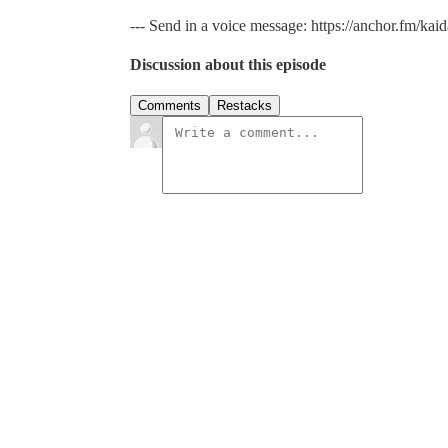
--- Send in a voice message: https://anchor.fm/kai
Discussion about this episode
Comments
Restacks