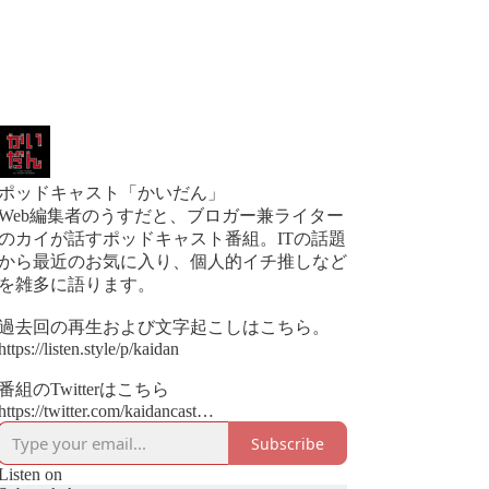
ポッドキャスト「かいだん」
Web編集者のうすだと、ブロガー兼ライター
のカイが話すポッドキャスト番組。ITの話題
から最近のお気に入り、個人的イチ推しなど
を雑多に語ります。
過去回の再生および文字起こしはこちら。
https://listen.style/p/kaidan
番組のTwitterはこちら
https://twitter.com/kaidancast
Subscribe
番組へのお便りはこちら
https://docs.google.com/forms/d/e/1FAIpQLScbu
Listen on