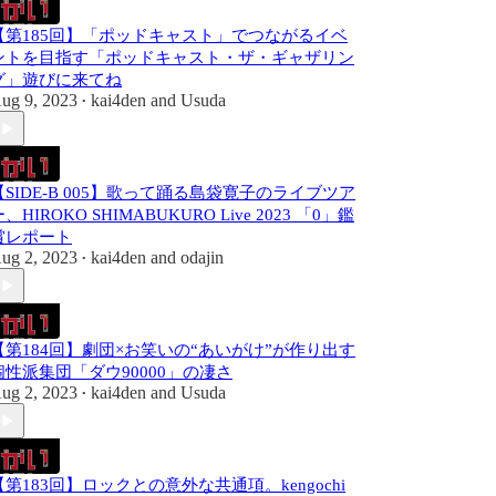
【第185回】「ポッドキャスト」でつながるイベ
ントを目指す「ポッドキャスト・ザ・ギャザリン
グ」遊びに来てね
ug 9, 2023
kai4den
and
Usuda
•
【SIDE-B 005】歌って踊る島袋寛子のライブツア
、HIROKO SHIMABUKURO Live 2023 「0」鑑
賞レポート
ug 2, 2023
kai4den
and
odajin
•
【第184回】劇団×お笑いの“あいがけ”が作り出す
個性派集団「ダウ90000」の凄さ
ug 2, 2023
kai4den
and
Usuda
•
【第183回】ロックとの意外な共通項。kengochi