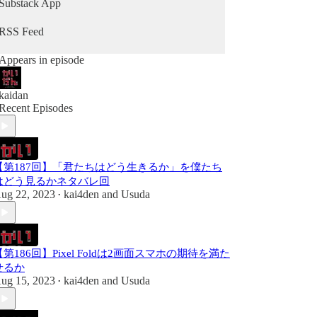
CYZFjZU9E_6-
Substack App
sHtvIxz9nsAdojg01tMxRzu0jcttMVjTA/viewfor
m
RSS Feed
番組の感想や要望を投稿できるDiscordコミ
Appears in episode
ュニティを始めました。無料ですのでお気軽
にどうぞ。
kaidan
Recent Episodes
かいだんのつぶやき（Discordコミュニテ
ィ）
https://discord.gg/uWFqJdrRPQ
気軽に中身をのぞけるTwitterコミュニティも
【第187回】「君たちはどう生きるか」を僕たち
はどう見るかネタバレ回
あります。
ug 22, 2023
kai4den
and
Usuda
https://twitter.com/i/communities/14978017717582
•
56132
【第186回】Pixel Foldは2画面スマホの期待を満た
せるか
ug 15, 2023
kai4den
and
Usuda
•