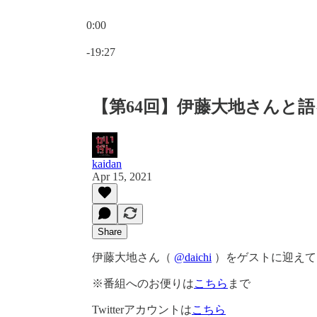
0:00
Current time: 0:00 / Total time: -19:27
-19:27
【第64回】伊藤大地さんと
kaidan
Apr 15, 2021
Share
伊藤大地さん（
@daichi
）をゲストに迎えて
※番組へのお便りは
こちら
まで
Twitterアカウントは
こちら