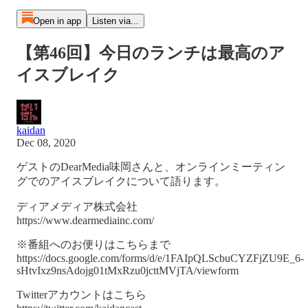
Open in app
Listen via...
【第46回】今日のランチは最高のア
イスブレイク
kaidan
Dec 08, 2020
ゲストのDearMedia味岡さんと、オンラインミーティン
グでのアイスブレイクについて語ります。
ディアメディア株式会社
https://www.dearmediainc.com/
※番組へのお便りはこちらまで
https://docs.google.com/forms/d/e/1FAIpQLScbuCYZFjZU9E_6-
sHtvIxz9nsAdojg01tMxRzu0jcttMVjTA/viewform
Twitterアカウントはこちら