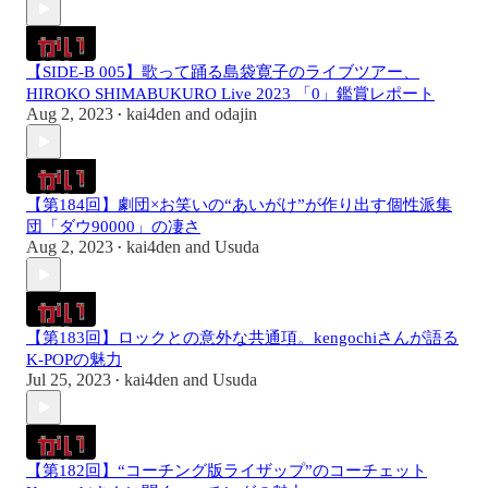
【SIDE-B 005】歌って踊る島袋寛子のライブツアー、
HIROKO SHIMABUKURO Live 2023 「0」鑑賞レポート
Aug 2, 2023
kai4den
and
odajin
•
【第184回】劇団×お笑いの“あいがけ”が作り出す個性派集
団「ダウ90000」の凄さ
Aug 2, 2023
kai4den
and
Usuda
•
【第183回】ロックとの意外な共通項。kengochiさんが語る
K-POPの魅力
Jul 25, 2023
kai4den
and
Usuda
•
【第182回】“コーチング版ライザップ”のコーチェット