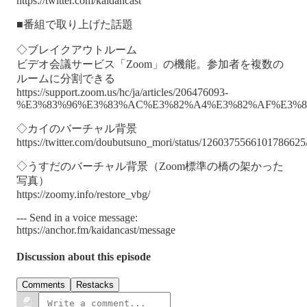
https://twitter.com/kaidancast
■番組で取り上げた話題
◇ブレイクアウトルーム
ビデオ会議サービス「Zoom」の機能。参加者を複数の
ルームに分割できる
https://support.zoom.us/hc/ja/articles/206476093-
%E3%83%96%E3%83%AC%E3%82%A4%E3%82%AF%E3%8
◇カイのバーチャル背景
https://twitter.com/doubutsuno_mori/status/1260375566101786625
◇うすだのバーチャル背景（Zoom標準の橋の架かった
写真）
https://zoomy.info/restore_vbg/
--- Send in a voice message:
https://anchor.fm/kaidancast/message
Discussion about this episode
Comments
Restacks