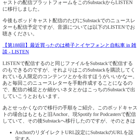
ャストの配信プラットフォームをこのSubstackからLISTEN
に移行しました。
今後もポッドキャスト配信のたびにSubstackでのニュースレ
ターも配信予定ですが、音源については以下のLISTENでお
聴きください。
【第188回】最近買ったのは椅子とイヤフォンと自転車 in 雑
談 - LISTEN
LISTENで配信するのと同じファイルをSubstackで配信する
のもできるのですが、それよりはこのSubstackを購読してく
れている人限定のコンテンツとかを出すほうがいいかなー。
あと毎回このニュースレターを手動作成することになるの
で、配信の補足とか細かいネタとかはこっちのSubstackで出
していこうとおもいます。
あとせっかくなので移行の手順をご紹介。このポッドキャス
トの場合はもともと旧Anchor、現Spotify for Podcastersで配信
していて、その後Substackへ移行したのですが、そのときは
AnchorのリダイレクトURL設定にSubstackのURLを設
定する