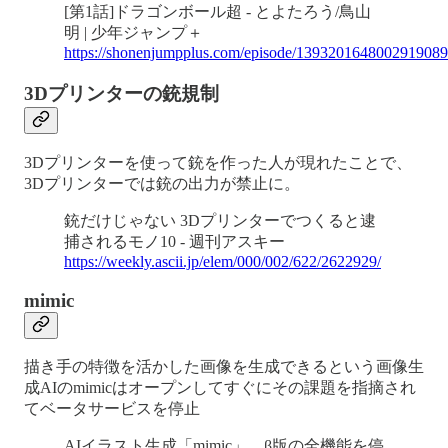
[第1話]ドラゴンボール超 - とよたろう/鳥山
明 | 少年ジャンプ＋
https://shonenjumpplus.com/episode/139320164800291908
3Dプリンターの銃規制
3Dプリンターを使って銃を作った人が現れたことで、
3Dプリンターでは銃の出力が禁止に。
銃だけじゃない 3Dプリンターでつくると逮
捕されるモノ10 - 週刊アスキー
https://weekly.ascii.jp/elem/000/002/622/2622929/
mimic
描き手の特徴を活かした画像を生成できるという画像生
成AIのmimicはオープンしてすぐにその課題を指摘され
てベータサービスを停止
AIイラスト生成「mimic」、β版の全機能を停