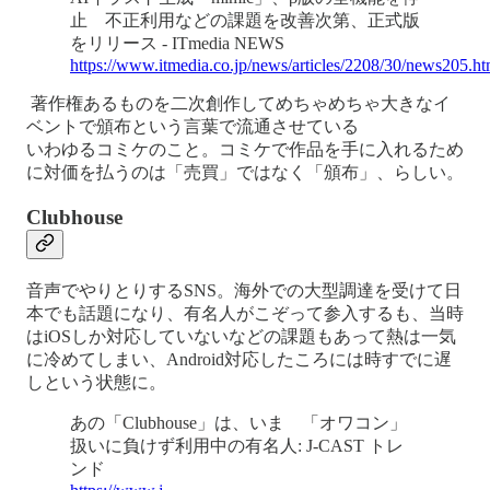
止 不正利用などの課題を改善次第、正式版
をリリース - ITmedia NEWS
https://www.itmedia.co.jp/news/articles/2208/30/news205.ht
著作権あるものを二次創作してめちゃめちゃ大きなイ
ベントで頒布という言葉で流通させている
いわゆるコミケのこと。コミケで作品を手に入れるため
に対価を払うのは「売買」ではなく「頒布」、らしい。
Clubhouse
音声でやりとりするSNS。海外での大型調達を受けて日
本でも話題になり、有名人がこぞって参入するも、当時
はiOSしか対応していないなどの課題もあって熱は一気
に冷めてしまい、Android対応したころには時すでに遅
しという状態に。
あの「Clubhouse」は、いま 「オワコン」
扱いに負けず利用中の有名人: J-CAST トレ
ンド