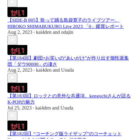
【SIDE-B 005】歌って踊る島袋寛子のライブツアー、
HIROKO SHIMABUKURO Live 2023 「0」鑑賞レポート
Aug 2, 2023
kai4den
and
odajin
•
【第184回】劇団×お笑いの“あいがけ”が作り出す個性派集
団「ダウ90000」の凄さ
Aug 2, 2023
kai4den
and
Usuda
•
【第183回】ロックとの意外な共通項。kengochiさんが語る
K-POPの魅力
Jul 25, 2023
kai4den
and
Usuda
•
【第182回】“コーチング版ライザップ”のコーチェット