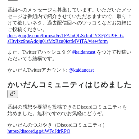
番組へのメッセージも募集しています。いただいたメッ
セージは番組内で紹介させていただきますので、取り上
げて欲しいネタ、過去配信回へのツッコミなどお気軽に
ご投稿ください。
docs.google.com/forms/d/e/1FAIpQLScbuCYZFjZU9E_6-
sHtvIxz9nsAdojg01tMxRzu0jcttMVjTA/viewform
また、Twitterでハッシュタグ
#kaidancast
をつけて投稿い
ただいても結構です。
かいだんTwitterアカウント:
@kaidancast
かいだんコミュニティはじめました
番組の感想や要望を投稿できるDiscordコミュニティを
始めました。無料ですのでお気軽にどうぞ。
かいだんのつぶやき（Discordコミュニティ）
https://discord.gg/uWFqJdrRPQ