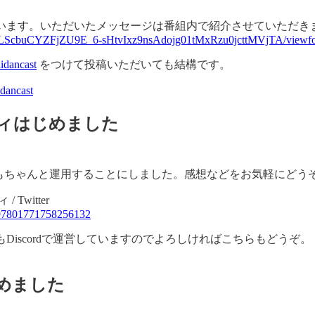
います。いただいたメッセージは番組内で紹介させていただき
pQLScbuCYZFjZU9E_6-sHtvIxz9nsAdojg01tMxRzu0jcttMVjTA/viewf
idancast
をつけて投稿いただいても結構です。
dancast
ィはじめました
ニティもちゃんと運用することにしました。感想などをお気軽にどう
Twitter
1497801771758256132
Discordで運営していますのでよろしければこちらもどうぞ。
めました