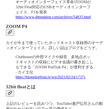
オーディオインターフェイス革命!ZOOMが
32bit Float対応のUSBオーディオインターフ
ェイス、F3を発表
https://www.dtmstation.com/archives/54835.html
ZOOM P4
カイが今まで使っていたポッドキャスト収録用のオーデ
ィオインターフェイス。詳しい話はブログをどうぞ。
Clubhouseの外部マイクや録音、多地点ポッ
ドキャストの収録にビデオ会議の書き起こし
もできる「ZOOM PodTrak P4」が便利すぎる
- カイ士伝
https://bloggingfrom.tv/wp/2021/02/24/17371
32bit floatとは
上記のレビューを読みつつ、YouTuber瀬戸弘司さんの動
画がわかりやすいので一見の価値あり。