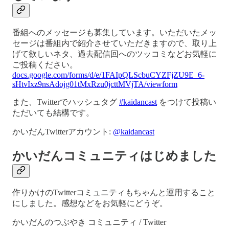
番組へのメッセージも募集しています。いただいたメッ
セージは番組内で紹介させていただきますので、取り上
げて欲しいネタ、過去配信回へのツッコミなどお気軽に
ご投稿ください。
docs.google.com/forms/d/e/1FAIpQLScbuCYZFjZU9E_6-
sHtvIxz9nsAdojg01tMxRzu0jcttMVjTA/viewform
また、Twitterでハッシュタグ
#kaidancast
をつけて投稿い
ただいても結構です。
かいだんTwitterアカウント:
@kaidancast
かいだんコミュニティはじめました
作りかけのTwitterコミュニティもちゃんと運用すること
にしました。感想などをお気軽にどうぞ。
かいだんのつぶやき コミュニティ / Twitter