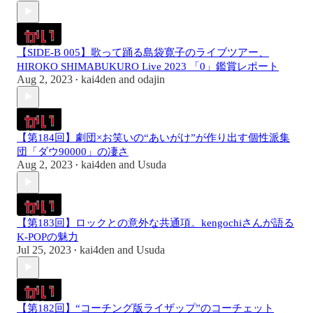
【SIDE-B 005】歌って踊る島袋寛子のライブツアー、
HIROKO SHIMABUKURO Live 2023 「0」鑑賞レポート
Aug 2, 2023
kai4den
and
odajin
•
【第184回】劇団×お笑いの“あいがけ”が作り出す個性派集
団「ダウ90000」の凄さ
Aug 2, 2023
kai4den
and
Usuda
•
【第183回】ロックとの意外な共通項。kengochiさんが語る
K-POPの魅力
Jul 25, 2023
kai4den
and
Usuda
•
【第182回】“コーチング版ライザップ”のコーチェット