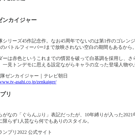
ゼンカイジャー
隊シリーズ45作記念作。なお45周年でないのは第1作のゴレン
作のバトルフィーバーJまで放映されない空白の期間もあるから
ダーは赤色というこれまでの慣習を破って白基調を採用し、さ
、一見トンデモに思える設定ながらキャラの立った登場人物や
戦隊ゼンカイジャー｜テレビ朝日
/www.tv-asahi.co.jp/zenkaiger/
ンプリ
らがなの「ぐらんぷり」表記だったが、10年縛りが入った2021
に限らず1人芸なら何でもありのスタイル。
グランプリ2022 公式サイト