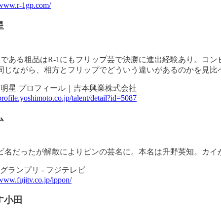
//www.r-1gp.com/
星
人である粗品はR-1にもフリップ芸で決勝に進出経験あり。コ
同じながら、相方とフリップでどういう違いがあるのかを見比
明星 プロフィール｜吉本興業株式会社
/profile.yoshimoto.co.jp/talent/detail?id=5087
ム
ビ名だったが解散によりピンの芸名に。本名は升野英知。カイが
ONグランプリ - フジテレビ
/www.fujitv.co.jp/ippon/
す小田