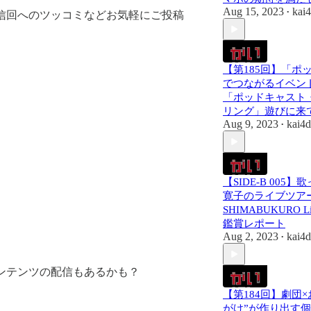
Aug 15, 2023
kai
•
信回へのツッコミなどお気軽にご投稿
【第185回】「ポ
でつながるイベン
「ポッドキャスト
リング」遊びに来
Aug 9, 2023
kai4
•
【SIDE-B 005
寛子のライブツアー
SHIMABUKURO Li
鑑賞レポート
Aug 2, 2023
kai4
•
ンテンツの配信もあるかも？
【第184回】劇団
がけ”が作り出す