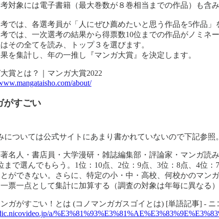
選考対象には電子書籍（最大巻数が８巻相当までの作品）も含
選考では、各選考員が「人にぜひ薦めたいと思う作品を5作品」
考では、一次選考の結果から得票数10位までの作品がノミネ
員はその全てを読み、トップ３を選びます。
結果を集計し、年の一推し『マンガ大賞』を決定します。
大賞とは？｜マンガ大賞2022
//www.mangataisho.com/about/
ガがすごい
みについては公式サイトにあまり書かれていないので下記参照
の著名人・書店員・大学漫研・雑誌編集部・評論家・マンガ読み
位まで選んでもらう。1位：10点、2位：9点、3位：8点、4
ことができない。さらに、特定の小・中・高校、何校かのマンガ
、一票一点として集計に加算する（調査の対象は年毎に異なる
ンガがすごい！とは (コノマンガガスゴイとは) [単語記事] - 
://dic.nicovideo.jp/a/%E3%81%93%E3%81%AE%E3%83%9E