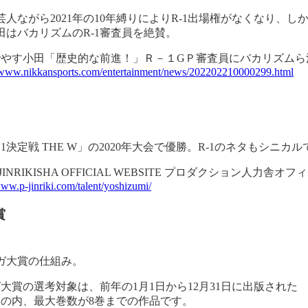
芸人ながら2021年の10年縛りによりR-1出場権がなくなり
田はバカリズムのR-1審査員を絶賛。
やす小田「歴史的な前進！」Ｒ－１GＰ審査員にバカリズムら決ま
//www.nikkansports.com/entertainment/news/202202210000299.html
.1決定戦 THE W」の2020年大会で優勝。R-1のネタもシ
 JINRIKISHA OFFICIAL WEBSITE プロダクション人力
www.p-jinriki.com/talent/yoshizumi/
賞
ガ大賞の仕組み。
大賞の選考対象は、前年の1月1日から12月31日に出版された
の内、最大巻数が8巻までの作品です。