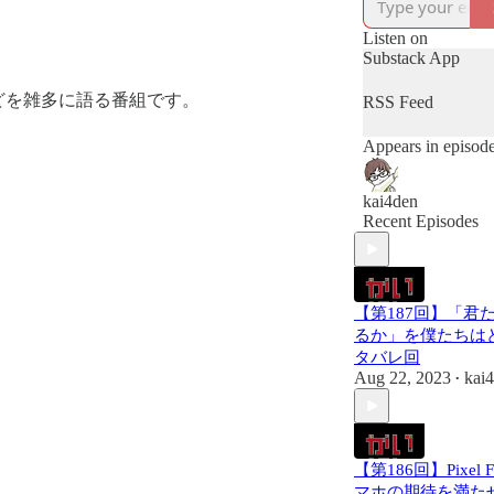
番組のTwitter
https://twitter.com
Listen on
Substack App
番組へのお便り
どを雑多に語る番組です。
https://docs.googl
RSS Feed
e/1FAIpQLScbu
6-
Appears in episod
sHtvIxz9nsAdojg
tMVjTA/viewfor
kai4den
番組の感想や要
Recent Episodes
きるDiscord
始めました。無
お気軽にどうぞ
【第187回】「君
かいだんのつぶ
るか」を僕たちは
（Discordコミ
タバレ回
Aug 22, 2023
https://discord.g
kai
•
気軽に中身をのぞけ
コミュニティも
https://twitter.com
【第186回】Pixel
/14978017717582
マホの期待を満た