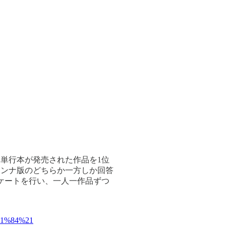
単行本が発売された作品を1位
かオンナ版のどちらか一方しか回答
ケートを行い、一人一作品ずつ
81%84%21