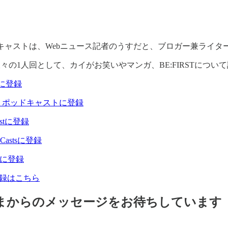
キャストは、Webニュース記者のうすだと、ブロガー兼ライタ
久々の1人回として、カイがお笑いやマンガ、BE:FIRSTについ
esに登録
gle ポッドキャストに登録
castに登録
t Castsに登録
fyに登録
登録はこちら
まからのメッセージをお待ちしています