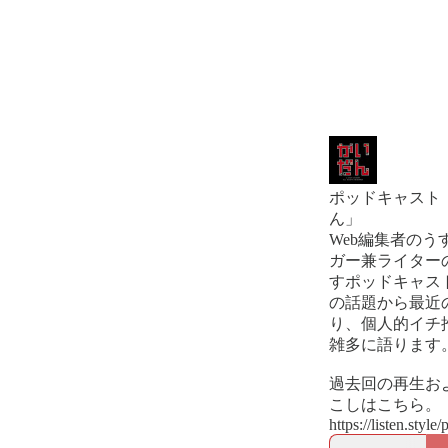
ポッドキャスト
ん」
Web編集者のう
ガー兼ライター
すポッドキャスト
の話題から最近
り、個人的イチ
雑多に語ります
過去回の再生お
こしはこちら。
https://listen.style