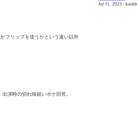
Jul 11, 2023
kai4d
•
うかフリップを使うかという違い以外
」出演時の切れ味鋭いボケ回答。