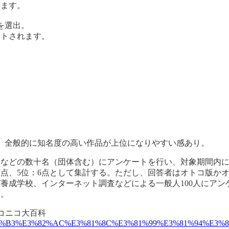
みます。
を選出。
ートされます。
。全般的に知名度の高い作品が上位になりやすい感あり。
などの数十名（団体含む）にアンケートを行い、対象期間内に
位：7点、5位：6点として集計する。ただし、回答者はオトコ版
養成学校、インターネット調査などによる一般人100人にアン
）。
ニコニコ大百科
%E3%83%B3%E3%82%AC%E3%81%8C%E3%81%99%E3%81%94%E3%