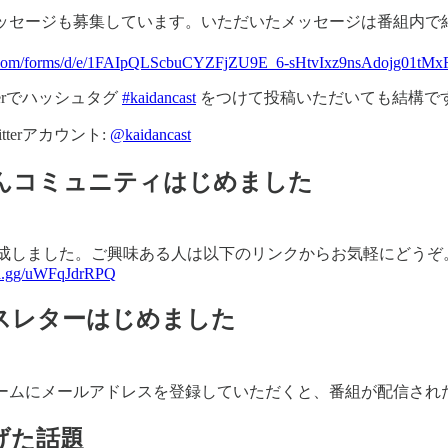
ッセージも募集しています。いただいたメッセージは番組内で
.com/forms/d/e/1FAIpQLScbuCYZFjZU9E_6-sHtvIxz9nsAdojg01tMx
terでハッシュタグ
#kaidancast
をつけて投稿いただいても結構で
tterアカウント:
@kaidancast
んコミュニティはじめました
dで作成しました。ご興味ある人は以下のリンクからお気軽にどうぞ
ord.gg/uWFqJdrRPQ
スレターはじめました
ームにメールアドレスを登録していただくと、番組が配信され
げた話題