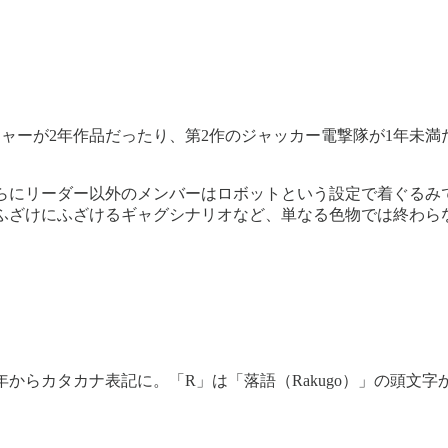
ジャーが2年作品だったり、第2作のジャッカー電撃隊が1年未
。
らにリーダー以外のメンバーはロボットという設定で着ぐるみ
ふざけにふざけるギャグシナリオなど、単なる色物では終わら
年からカタカナ表記に。「R」は「落語（Rakugo）」の頭文