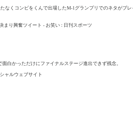
、しかたなくコンビをくんで出場したM-1グランプリでのネタがブ
り興奮ツイート - お笑い : 日刊スポーツ
ニカルで面白かっただけにファイナルステージ進出できず残念。
舎オフィシャルウェブサイト