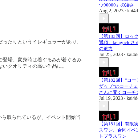
ウ90000」の凄さ
Aug 2, 2023
kai4
•
【第183回】ロッ
満だったりというイレギュラーがあり、
通項。kengochiさ
の魅力
Jul 25, 2023
kai4d
•
で登場。変身時は着ぐるみが着ぐるみ
ないクオリティの高い作品に。
【第182回】“コ
ザップ”のコーチェット
さんに聞くコーチ
Jul 19, 2023
kai4d
•
字から取られているが、イベント開始当
【第181回】有限
スワン、合同イベ
トプラスワン