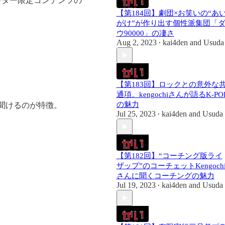
レター限定コンテンツの
【第184回】劇団×お笑いの“あ
がけ”が作り出す個性派集団「
ウ90000」の凄さ
Aug 2, 2023
kai4den
and
Usuda
•
【第183回】ロックとの意外な
通項。kengochiさんが語るK-PO
の魅力
聞けるのが特徴。
Jul 25, 2023
kai4den
and
Usuda
•
【第182回】“コーチング版ライ
ザップ”のコーチェットKengoch
さんに聞くコーチングの魅力
Jul 19, 2023
kai4den
and
Usuda
•