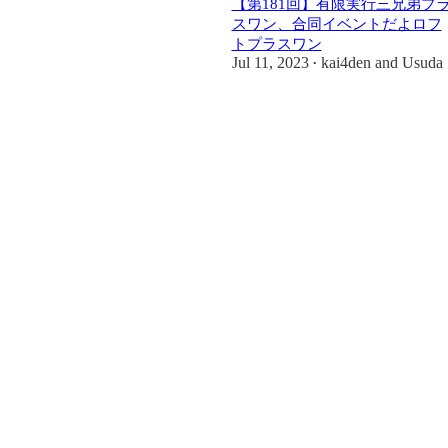
【第181回】有限実行三兄弟プ
スワン、合同イベントだよロフ
トプラスワン
Jul 11, 2023
kai4den
and
Usuda
•