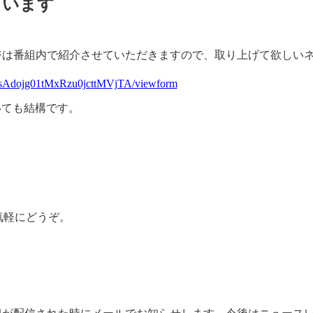
ています
ジは番組内で紹介させていただきますので、取り上げて欲しい
nsAdojg01tMxRzu0jcttMVjTA/viewform
ても結構です。
気軽にどうぞ。