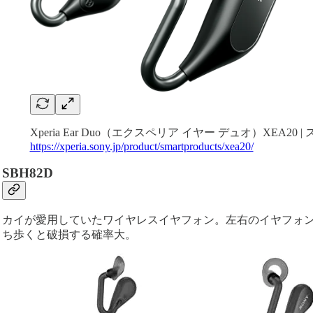
Xperia Ear Duo（エクスペリア イヤー デュオ）XEA2
https://xperia.sony.jp/product/smartproducts/xea20/
SBH82D
カイが愛用していたワイヤレスイヤフォン。左右のイヤフォ
ち歩くと破損する確率大。