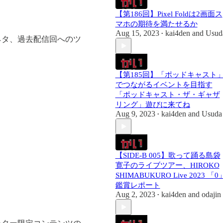
【第186回】Pixel Foldは2画面ス
マホの期待を満たせるか
Aug 15, 2023
kai4den
and
Usud
•
ネタ、過去配信回へのツ
【第185回】「ポッドキャスト
でつながるイベントを目指す
「ポッドキャスト・ザ・ギャザ
リング」遊びに来てね
Aug 9, 2023
kai4den
and
Usuda
•
【SIDE-B 005】歌って踊る島袋
寛子のライブツアー、HIROKO
SHIMABUKURO Live 2023 「0
鑑賞レポート
Aug 2, 2023
kai4den
and
odajin
•