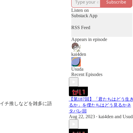
Subscribe
番組のTwitterはこちら
https://twitter.com/kaidancast
Listen on
Substack App
番組へのお便りはこちら
https://docs.google.com/forms/d/
RSS Feed
e/1FAIpQLScbuCYZFjZU9E_
6-
Appears in episode
sHtvIxz9nsAdojg01tMxRzu0jct
tMVjTA/viewform
kai4den
番組の感想や要望を投稿で
きるDiscordコミュニティを
Usuda
始めました。無料ですので
Recent Episodes
お気軽にどうぞ。
かいだんのつぶやき
（Discordコミュニティ）
【第187回】「君たちはどう生
https://discord.gg/uWFqJdrRPQ
的イチ推しなどを雑多に語
るか」を僕たちはどう見るかネ
タバレ回
気軽に中身をのぞけるTwitter
Aug 22, 2023
kai4den
and
Usud
•
コミュニティもあります。
https://twitter.com/i/communities
/1497801771758256132