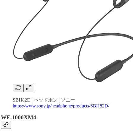
SBH82D | ヘッドホン | ソニー
https://www.sony.jp/headphone/products/SBH82D/
WF-1000XM4