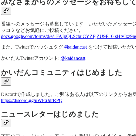
みなさまからのメッセージをお待ちし
番組へのメッセージも募集しています。いただいたメッセー
ッコミなどお気軽にご投稿ください。
docs.google.com/forms/d/e/1FAIpQLScbuCYZFjZU9E_6-sHtvIxz9
また、Twitterでハッシュタグ
#kaidancast
をつけて投稿いただい
かいだんTwitterアカウント:
@kaidancast
かいだんコミュニティはじめました
Discordで作成しました。ご興味ある人は以下のリンクからお
https://discord.gg/uWFqJdrRPQ
ニュースレターはじめました