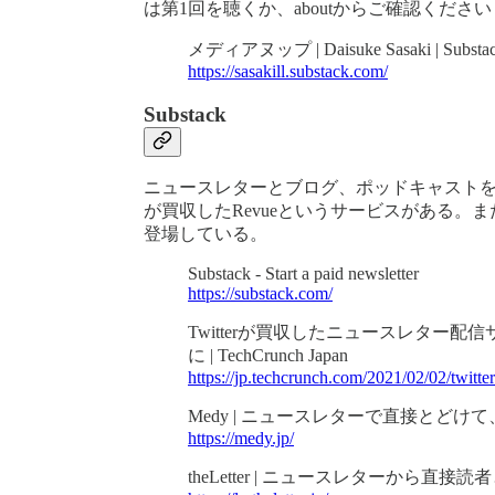
は第1回を聴くか、aboutからご確認ください
メディアヌップ | Daisuke Sasaki | Substa
https://sasakill.substack.com/
Substack
ニュースレターとブログ、ポッドキャストを融
が買収したRevueというサービスがある。また
登場している。
Substack - Start a paid newsletter
https://substack.com/
Twitterが買収したニュースレター配
に | TechCrunch Japan
https://jp.techcrunch.com/2021/02/02/twitte
Medy | ニュースレターで直接とどけ
https://medy.jp/
theLetter | ニュースレターから直接