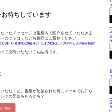
A
をお待ちしています
ただいたメッセージは番組内で紹介させていただきま
回へのツッコミなどお気軽にご投稿ください。
A
jZU9E_6-sHtvIxz9nsAdojg01tMxRzu0jcttMVjTA/viewform
けて投稿いただいても結構です。
ー
た
A
ていただくと、番組が配信された時にメールでお知ら
テンツの配信もあるかも？
A
scribe