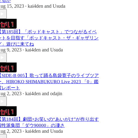
せるか
ug 15, 2023
kai4den
and
Usuda
•
【第185回】「ポッドキャスト」でつながるイベ
ントを目指す「ポッドキャスト・ザ・ギャザリン
グ」遊びに来てね
ug 9, 2023
kai4den
and
Usuda
•
【SIDE-B 005】歌って踊る島袋寛子のライブツア
、HIROKO SHIMABUKURO Live 2023 「0」鑑
賞レポート
ug 2, 2023
kai4den
and
odajin
•
【第184回】劇団×お笑いの“あいがけ”が作り出す
個性派集団「ダウ90000」の凄さ
ug 2, 2023
kai4den
and
Usuda
•