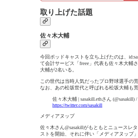
取り上げた話題
佐々木大輔
今回ポッドキャストを立ち上げたのは、id:sa
て会計サービス「freee」代表も佐々木大
大輔が2名いる。
この世代は当時人気だったプロ野球選手の
なお、あの松坂世代と呼ばれる松坂大輔も
佐々木大輔 | sasakill.ethさん (@sasakill) / 
https://twitter.com/sasakill
メディアヌップ
佐々木さん@sasakillがもともとニュースレ
ストを開始、それに伴い「メディアヌップ