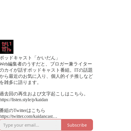
ポッドキャスト「かいだん」
Web編集者のうすだと、ブロガー兼ライター
のカイが話すポッドキャスト番組。ITの話題
から最近のお気に入り、個人的イチ推しなど
を雑多に語ります。
過去回の再生および文字起こしはこちら。
https://listen.style/p/kaidan
番組のTwitterはこちら
https://twitter.com/kaidancast
Subscribe
番組へのお便りはこちら