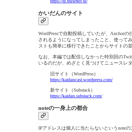
https://lp.theletter.jp/
かいだんのサイト
WordPressで自動投稿していたが、Anc
されるようになってしまったこと、使ってみた
ストも簡単に移行できたことからサイトの並行運
なお、本編では配信しなかった特別回のTwitt
いるのだが、めざとく見つけてニュースレ
旧サイト（WordPress）
https://kaidancast.wordpress.com/
新サイト（Substack）
https://kaidan.substack.com/
noteの一身上の都合
IPアドレスは個人に当たらないというnote