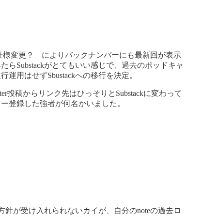
horの仕様変更？ によりバックナンバーにも最新回が表示
らSubstackがとてもいい感じで、過去のポッドキャ
用はせずSbustackへの移行を決定。
er投稿からリンク先はひっそりとSubstackに変わって
ター登録した強者が何名かいました。
の方針が受け入れられないカイが、自分のnoteの過去ロ