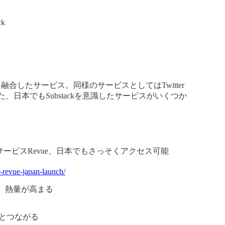
ck
合したサービス。同様のサービスとしてはTwitter
、日本でもSubstackを意識したサービスがいくつか
信サービスRevue、日本でもさっそくアクセス可能
r-revue-japan-launch/
て、熱量が高まる
読者とつながる