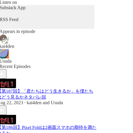
https://docs.google.com/forms/d/e/1FAIpQLScbu
Listen on
CYZFjZU9E_6-
Substack App
sHtvIxz9nsAdojg01tMxRzu0jcttMVjTA/viewfor
m
RSS Feed
番組の感想や要望を投稿できるDiscordコミ
Appears in episode
ュニティを始めました。無料ですのでお気軽
にどうぞ。
kai4den
かいだんのつぶやき（Discordコミュニテ
ィ）
Usuda
https://discord.gg/uWFqJdrRPQ
Recent Episodes
気軽に中身をのぞけるTwitterコミュニティも
あります。
https://twitter.com/i/communities/14978017717582
【第187回】「君たちはどう生きるか」を僕たち
56132
はどう見るかネタバレ回
ug 22, 2023
kai4den
and
Usuda
•
【第186回】Pixel Foldは2画面スマホの期待を満た