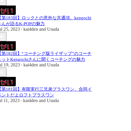
【第183回】ロックとの意外な共通項。kengochi
さんが語るK-POPの魅力
ul 25, 2023
kai4den
and
Usuda
•
【第182回】“コーチング版ライザップ”のコーチ
ェットKengochiさんに聞くコーチングの魅力
ul 19, 2023
kai4den
and
Usuda
•
【第181回】有限実行三兄弟プラスワン、合同イ
ベントだよロフトプラスワン
ul 11, 2023
kai4den
and
Usuda
•