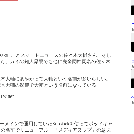
J
sakill ことスマートニュースの佐々木大輔さん。そし
輔さん。カイの知人界隈でも他に完全同姓同名の佐々木
J
荒木大輔にあやかって大輔という名前が多いらしい。
荒木大輔の影響で大輔という名前になっている。
Twitter
J
ターメインで運用していたSubstackを使ってポッドキャ
」の名前でリニューアル。「メディアヌップ」の意味