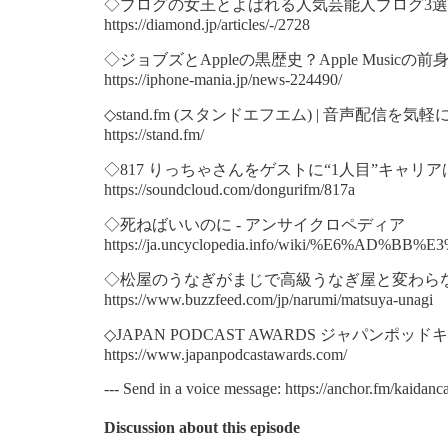
◇ブログの女王とよばれる人気芸能人ブログ3選 |
https://diamond.jp/articles/-/2728
◇ジョブズとAppleの黒歴史？Apple Musicの前身「Pi
https://iphone-mania.jp/news-224490/
◇stand.fm (スタンドエフエム) | 音声配信を気軽にも
https://stand.fm/
◇817 りっちゃさんをゲストに“1人目”キャリアはいい
https://soundcloud.com/dongurifm/817a
◇死ねばいいのに - アンサイクロペディア
https://ja.uncyclopedia.info/wiki/%E6%
◇松屋のうなぎがまじで高級うなぎ屋と変わら
https://www.buzzfeed.com/jp/narumi/matsuya-unagi
◇JAPAN PODCAST AWARDS ジャパンポ
https://www.japanpodcastawards.com/
--- Send in a voice message: https://anchor.fm/kaidanc
Discussion about this episode