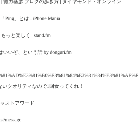
 徳力基彦 ブログの歩き方 | ダイヤモンド・オンライン
ng」とは - iPhone Mania
っと楽しく | stand.fm
ぞ、という話 by donguri.fm
AD%BB%E3%81%AD%E3%81%B0%E3%81%84%E3%81%84%E3%81%AE
ないクオリティなので1回食ってくれ！
ッドキャストアワード
ast/message