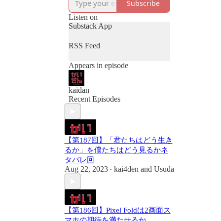
Subscribe
番組のTwitterはこちら
https://twitter.com/kaidancast
Listen on
Substack App
番組へのお便りはこちら
https://docs.google.com/forms/d/
RSS Feed
e/1FAIpQLScbuCYZFjZU9E_
6-
Appears in episode
sHtvIxz9nsAdojg01tMxRzu0jct
tMVjTA/viewform
kaidan
番組の感想や要望を投稿で
Recent Episodes
きるDiscordコミュニティを
始めました。無料ですので
お気軽にどうぞ。
【第187回】「君たちはどう生き
かいだんのつぶやき
るか」を僕たちはどう見るかネ
（Discordコミュニティ）
タバレ回
Aug 22, 2023
https://discord.gg/uWFqJdrRPQ
kai4den
and
Usuda
•
気軽に中身をのぞけるTwitter
コミュニティもあります。
https://twitter.com/i/communities
【第186回】Pixel Foldは2画面ス
/1497801771758256132
マホの期待を満たせるか