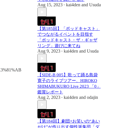
Aug 15, 2023
kai4den
and
Usuda
•
【第185回】「ポッドキャスト」
でつながるイベントを目指す
「ポッドキャスト・ザ・ギャザ
リング」遊びに来てね
Aug 9, 2023
kai4den
and
Usuda
•
%E3%81%AB
【SIDE-B 005】歌って踊る島袋
寛子のライブツアー、HIROKO
SHIMABUKURO Live 2023 「0」
鑑賞レポート
Aug 2, 2023
kai4den
and
odajin
•
【第184回】劇団×お笑いの“あい
がけ”が作り出す個性派集団「ダ