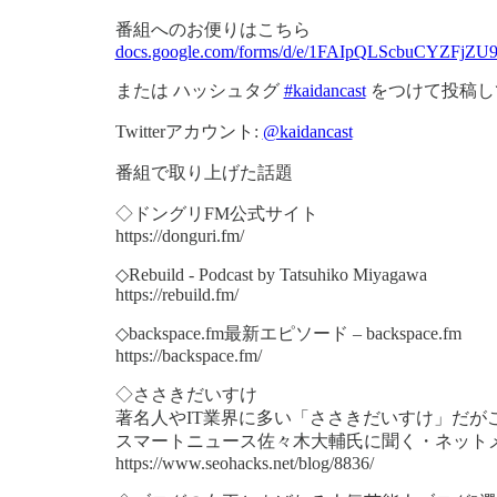
番組へのお便りはこちら
docs.google.com/forms/d/e/1FAIpQLScbuCYZFjZU
または ハッシュタグ
#kaidancast
をつけて投稿し
Twitterアカウント:
@kaidancast
番組で取り上げた話題
◇ドングリFM公式サイト
https://donguri.fm/
◇Rebuild - Podcast by Tatsuhiko Miyagawa
https://rebuild.fm/
◇backspace.fm最新エピソード – backspace.fm
https://backspace.fm/
◇ささきだいすけ
著名人やIT業界に多い「ささきだいすけ」だがここ
スマートニュース佐々木大輔氏に聞く・ネットメ
https://www.seohacks.net/blog/8836/