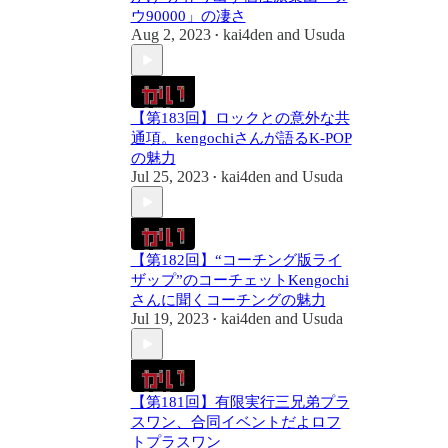
ウ90000」の凄さ
Aug 2, 2023
kai4den
and
Usuda
•
【第183回】ロックとの意外な共
通項。kengochiさんが語るK-POP
の魅力
Jul 25, 2023
kai4den
and
Usuda
•
【第182回】“コーチング版ライ
ザップ”のコーチェットKengochi
さんに聞くコーチングの魅力
Jul 19, 2023
kai4den
and
Usuda
•
【第181回】有限実行三兄弟プラ
スワン、合同イベントだよロフ
トプラスワン