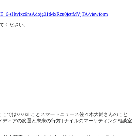
9E_6-sHtvIxz9nsAdojg01tMxRzu0jcttMVjTA/viewform
てください。
ではsasakillことスマートニュース佐々木大輔さんのこと
ディアの変遷と未来の行方 | ナイルのマーケティング相談室