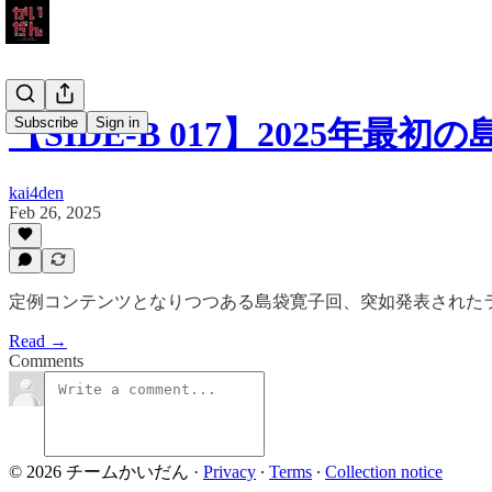
Subscribe
Sign in
【SIDE-B 017】2025年
kai4den
Feb 26, 2025
定例コンテンツとなりつつある島袋寛子回、突如発表された
Read →
Comments
© 2026 チームかいだん
·
Privacy
∙
Terms
∙
Collection notice