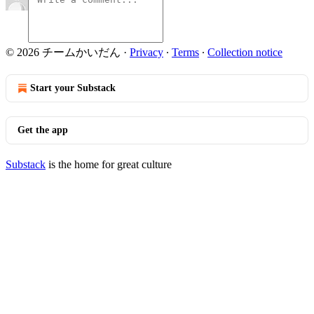
© 2026 チームかいだん
·
Privacy
∙
Terms
∙
Collection notice
Start your Substack
Get the app
Substack
is the home for great culture