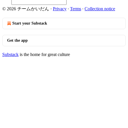
© 2026 チームかいだん
·
Privacy
∙
Terms
∙
Collection notice
Start your Substack
Get the app
Substack
is the home for great culture