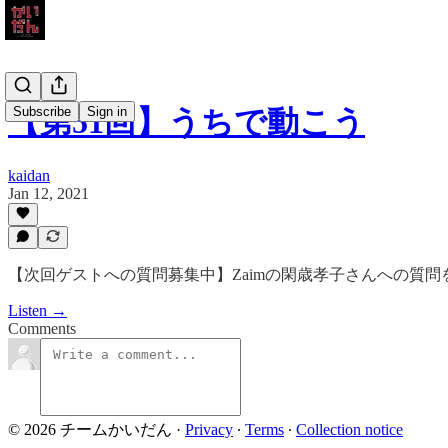
Subscribe
Sign in
【第51回】うちで動こう
kaidan
Jan 12, 2021
【次回ゲストへの質問募集中】Zaimの閑歳孝子さんへの質問
Listen →
Comments
© 2026 チームかいだん
·
Privacy
∙
Terms
∙
Collection notice