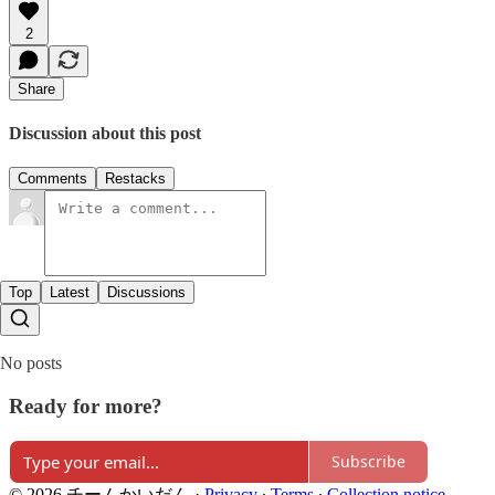
2
Share
Discussion about this post
Comments
Restacks
Top
Latest
Discussions
No posts
Ready for more?
Subscribe
© 2026 チームかいだん
·
Privacy
∙
Terms
∙
Collection notice