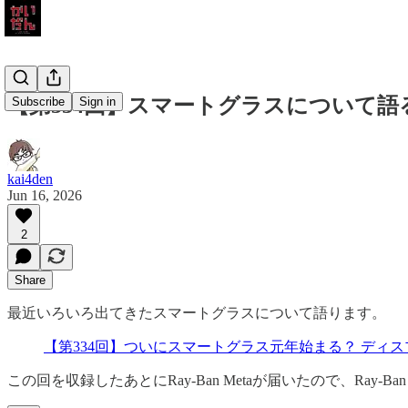
【第334回】スマートグラスについて語
Subscribe
Sign in
kai4den
Jun 16, 2026
2
Share
最近いろいろ出てきたスマートグラスについて語ります。
【第334回】ついにスマートグラス元年始まる？ ディスプレイ型「
この回を収録したあとにRay-Ban Metaが届いたので、Ray