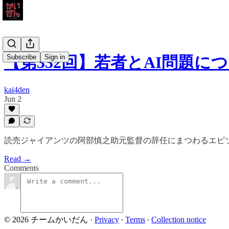
Subscribe
Sign in
【第332回】若者とAI問題に
kai4den
Jun 2
読売ジャイアンツの阿部慎之助元監督の辞任にまつわるエピソ
Read →
Comments
© 2026 チームかいだん
·
Privacy
∙
Terms
∙
Collection notice