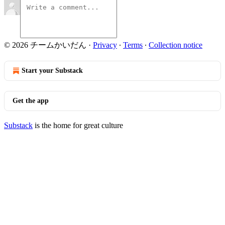
© 2026 チームかいだん
·
Privacy
∙
Terms
∙
Collection notice
Start your Substack
Get the app
Substack
is the home for great culture