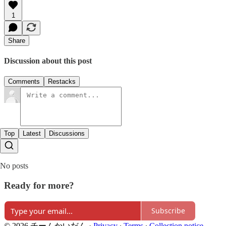
1
Share
Discussion about this post
Comments
Restacks
Top
Latest
Discussions
No posts
Ready for more?
Subscribe
© 2026 チームかいだん
·
Privacy
∙
Terms
∙
Collection notice