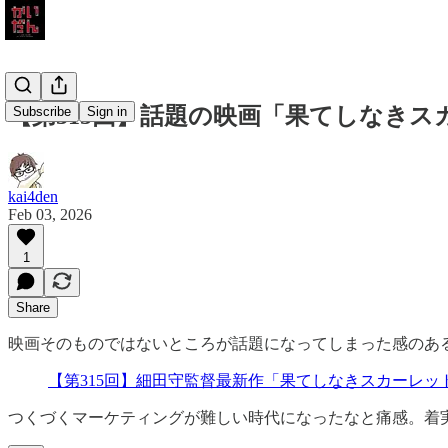
【第315回】話題の映画「果てしなき
Subscribe
Sign in
kai4den
Feb 03, 2026
1
Share
映画そのものではないところが話題になってしまった感のあ
【第315回】細田守監督最新作「果てしなきスカーレット」
つくづくマーケティングが難しい時代になったなと痛感。着