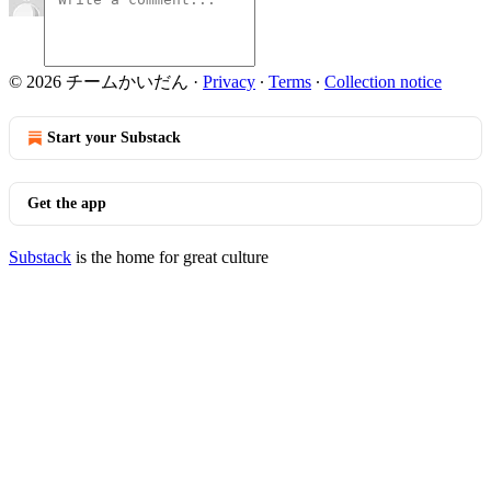
© 2026 チームかいだん
·
Privacy
∙
Terms
∙
Collection notice
Start your Substack
Get the app
Substack
is the home for great culture