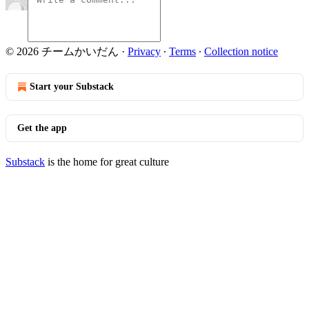
© 2026 チームかいだん
·
Privacy
∙
Terms
∙
Collection notice
Start your Substack
Get the app
Substack
is the home for great culture