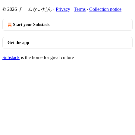
© 2026 チームかいだん
·
Privacy
∙
Terms
∙
Collection notice
Start your Substack
Get the app
Substack
is the home for great culture