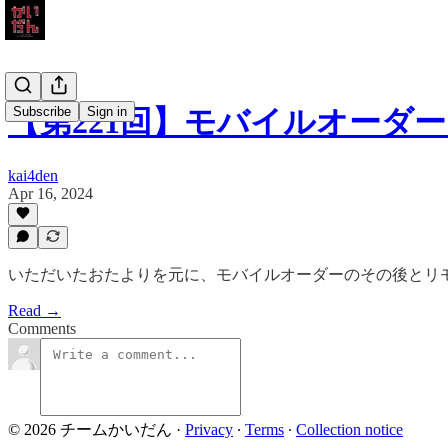
Subscribe
Sign in
【第221回】モバイルオーダ
kai4den
Apr 16, 2024
いただいたおたよりを元に、モバイルオーダーのその後とリ
Read →
Comments
© 2026 チームかいだん
·
Privacy
∙
Terms
∙
Collection notice