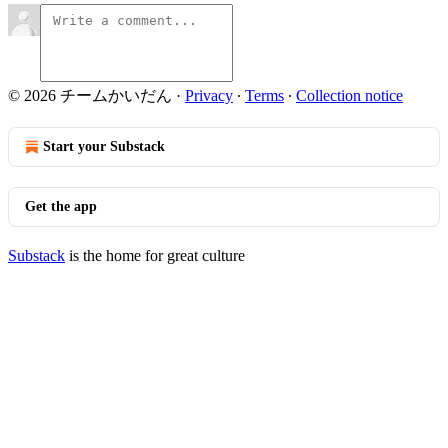
© 2026 チームかいだん
·
Privacy
∙
Terms
∙
Collection notice
Start your Substack
Get the app
Substack
is the home for great culture