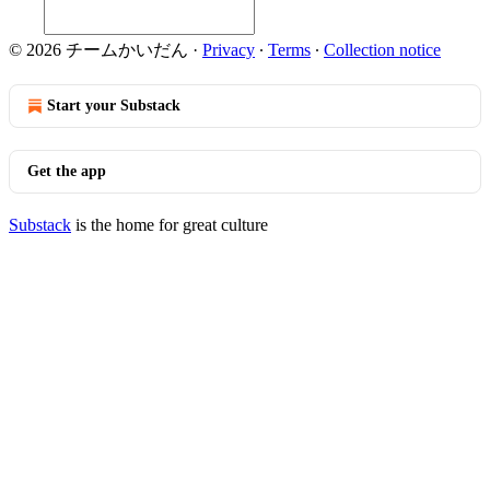
© 2026 チームかいだん
·
Privacy
∙
Terms
∙
Collection notice
Start your Substack
Get the app
Substack
is the home for great culture