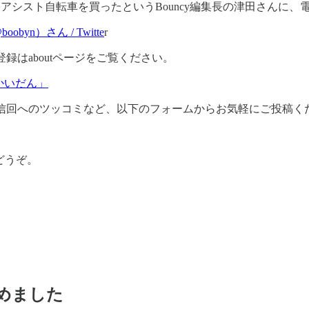
動アシスト自転車を買ったというBouncy編集長の津田さんに
oobyn）さん / Twitte
r
録はaboutページをご覧ください。
「かいだん」
信回へのツッコミなど、以下のフォームからお気軽にご投稿く
どうぞ。
めました