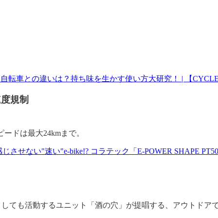
転車との違いは？持ち味を生かす使い方大研究！ | 【CYCLE
速度規制
ードは最大24kmまで。
せない"速い"e-bike!? コラテック「E-POWER SHAPE P
としても活動するユニット「酒の穴」が提唱する、アウトドア