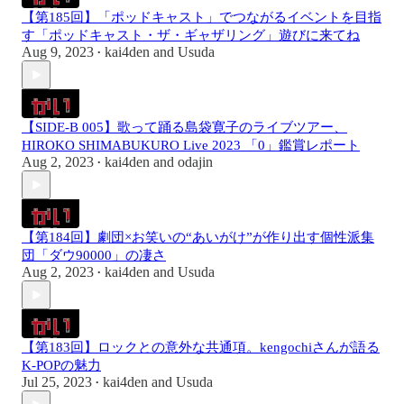
【第185回】「ポッドキャスト」でつながるイベントを目指
す「ポッドキャスト・ザ・ギャザリング」遊びに来てね
Aug 9, 2023
kai4den
and
Usuda
•
【SIDE-B 005】歌って踊る島袋寛子のライブツアー、
HIROKO SHIMABUKURO Live 2023 「0」鑑賞レポート
Aug 2, 2023
kai4den
and
odajin
•
【第184回】劇団×お笑いの“あいがけ”が作り出す個性派集
団「ダウ90000」の凄さ
Aug 2, 2023
kai4den
and
Usuda
•
【第183回】ロックとの意外な共通項。kengochiさんが語る
K-POPの魅力
Jul 25, 2023
kai4den
and
Usuda
•