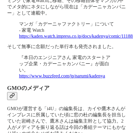
ミングで家電Watchに移籍、その移籍自体をマンガの中
でメタ的にネタにしながら現在は「カデーニャカンパニ
ー」として連載中。
マンガ「カデーニャファクトリー」について
- 家電 Watch
https://kaden.watch.impress.co.jp/docs/kadenya/comic/1118
そして無事に念願だった単行本も発売されました。
『本日のエンジニアさん 家電のスタートア
ップ企業・カデーニャカンパニー』が面白
い。
https://www.buzzfeed.com/jp/narumi/kadenya
GMOのメディア
GMOが運営する「i4U」の編集長は、カイや鷹木さんが
インプレスに所属していた頃に窓の杜の編集長を担当し
ていた岩崎さんで、鷹木さんは編集主幹として協力。2
人がメディアを振り返る話は今回の番組テーマにもかな