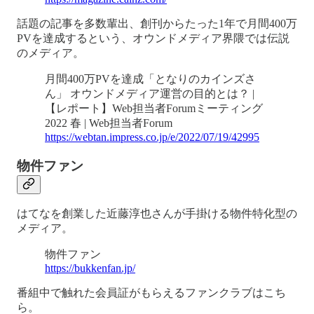
話題の記事を多数輩出、創刊からたった1年で月間400万
PVを達成するという、オウンドメディア界隈では伝説
のメディア。
月間400万PVを達成「となりのカインズさ
ん」 オウンドメディア運営の目的とは？ |
【レポート】Web担当者Forumミーティング
2022 春 | Web担当者Forum
https://webtan.impress.co.jp/e/2022/07/19/42995
物件ファン
はてなを創業した近藤淳也さんが手掛ける物件特化型の
メディア。
物件ファン
https://bukkenfan.jp/
番組中で触れた会員証がもらえるファンクラブはこち
ら。