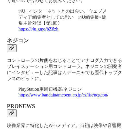
り近いので合わせてお読みください。
i4U | インターネットとの出会い、ウェブメ
ディア編集者としての思い i4U編集長×編
集主幹対談【第1回】
https://i4u.gmo/bZ6zh
ネジコン
コントローラの片側をねじることでアナログ入力できる
プレイステーション用コントローラ。ネジコンの開発者
にインタビューした記事はカデーニャでも歴代トップク
ラスのヒットに。
PlayStation用周辺機器/ネジコン
https://www.bandainamcoent.co.jp/cs/list/negcon/
PRONEWS
映像業界に特化したWebメディア。当初は映像や音響機