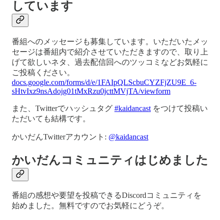
しています
番組へのメッセージも募集しています。いただいたメッ
セージは番組内で紹介させていただきますので、取り上
げて欲しいネタ、過去配信回へのツッコミなどお気軽に
ご投稿ください。
docs.google.com/forms/d/e/1FAIpQLScbuCYZFjZU9E_6-
sHtvIxz9nsAdojg01tMxRzu0jcttMVjTA/viewform
また、Twitterでハッシュタグ
#kaidancast
をつけて投稿い
ただいても結構です。
かいだんTwitterアカウント:
@kaidancast
かいだんコミュニティはじめました
番組の感想や要望を投稿できるDiscordコミュニティを
始めました。無料ですのでお気軽にどうぞ。