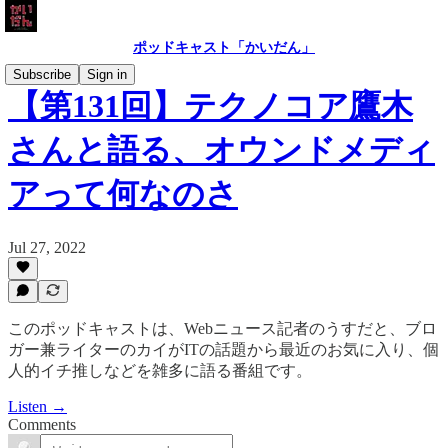
ポッドキャスト「かいだん」
Subscribe
Sign in
【第131回】テクノコア鷹木
さんと語る、オウンドメディ
アって何なのさ
Jul 27, 2022
このポッドキャストは、Webニュース記者のうすだと、ブロ
ガー兼ライターのカイがITの話題から最近のお気に入り、個
人的イチ推しなどを雑多に語る番組です。
Listen →
Comments