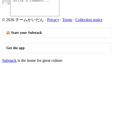
© 2026 チームかいだん
·
Privacy
∙
Terms
∙
Collection notice
Start your Substack
Get the app
Substack
is the home for great culture