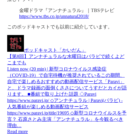
金曜ドラマ『アンナチュラル』｜TBSテレビ
https://www.tbs.co.jp/unnatural2018/
このポッドキャストでも以前に紹介しています。
ポッドキャスト「かいだん」
【第8回】アンナチュラルな水曜日はパラビで続くよど
こまでも
Listen now (20 min) | 新型コロナウイルス感染症
（COVID-19）で自宅待機が推奨されているこの期間、
自宅で楽しめるおすすめの動画配信サービス「Paravi」
と、ドラマ録画の面倒くささについてうすだとカイが語
ります。 ■番組で取り上げた話題 ◇Paravi
https://www.paravi.jp/ ◇アンナチュラル | Paravi(パラビ) -
人気番組が楽しめる動画配信サービス
https://www.paravi.jp/title/19695 ◇新型コロナウイルスを予
言？ 石原さとみ主演「アンナチュラル」を今観るべき
理由…
Read more