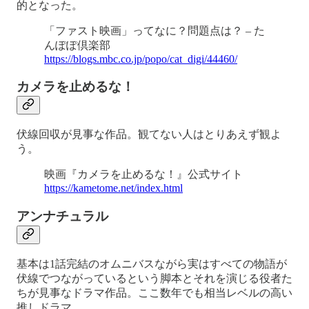
的となった。
「ファスト映画」ってなに？問題点は？ – た
んぽぽ倶楽部
https://blogs.mbc.co.jp/popo/cat_digi/44460/
カメラを止めるな！
伏線回収が見事な作品。観てない人はとりあえず観よ
う。
映画『カメラを止めるな！』公式サイト
https://kametome.net/index.html
アンナチュラル
基本は1話完結のオムニバスながら実はすべての物語が
伏線でつながっているという脚本とそれを演じる役者た
ちが見事なドラマ作品。ここ数年でも相当レベルの高い
推しドラマ。