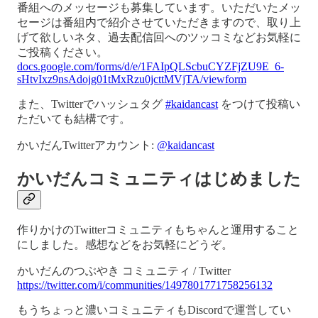
番組へのメッセージも募集しています。いただいたメッ
セージは番組内で紹介させていただきますので、取り上
げて欲しいネタ、過去配信回へのツッコミなどお気軽に
ご投稿ください。
docs.google.com/forms/d/e/1FAIpQLScbuCYZFjZU9E_6-
sHtvIxz9nsAdojg01tMxRzu0jcttMVjTA/viewform
また、Twitterでハッシュタグ
#kaidancast
をつけて投稿い
ただいても結構です。
かいだんTwitterアカウント:
@kaidancast
かいだんコミュニティはじめました
作りかけのTwitterコミュニティもちゃんと運用すること
にしました。感想などをお気軽にどうぞ。
かいだんのつぶやき コミュニティ / Twitter
https://twitter.com/i/communities/1497801771758256132
もうちょっと濃いコミュニティもDiscordで運営してい