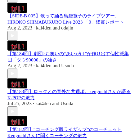
【SIDE-B 005】歌って踊る島袋寛子のライブツアー、
HIROKO SHIMABUKURO Live 2023 「0」鑑賞レポート
Aug 2, 2023
kai4den
and
odajin
•
【第184回】劇団×お笑いの“あいがけ”が作り出す個性派集
団「ダウ90000」の凄さ
Aug 2, 2023
kai4den
and
Usuda
•
【第183回】ロックとの意外な共通項。kengochiさんが語る
K-POPの魅力
Jul 25, 2023
kai4den
and
Usuda
•
【第182回】“コーチング版ライザップ”のコーチェット
Kengochiさんに聞くコーチングの魅力