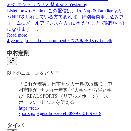
#031 テントサウナと焚き火とYesterday
Listen now (25 min) | この配信は、To, Nup & Familiarsとい
うNFTを所有している方であれば、特別会員申し込みフ
ォームにメールアドレスを入力いただくことで閲覧可能
になります。…
Read more
4 years ago · 1 like · 1 comment · ささきる | sasakill.eth
中村憲剛
以下のニュースをどうぞ。
「これが現実」日本サッカー界の危機に、中
村憲剛が“サッカー無関心”大学生から得た学
び | REAL SPORTS （リアルスポーツ） | ス
ポーツの"リアル"を伝える
https://real-
sports.jp/page/articles/654509997861897019
タイパ