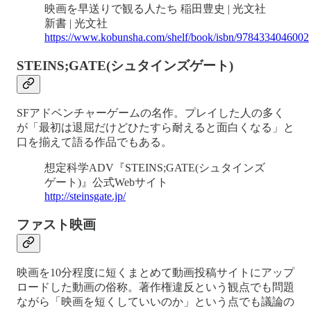
映画を早送りで観る人たち 稲田豊史 | 光文社
新書 | 光文社
https://www.kobunsha.com/shelf/book/isbn/9784334046002
STEINS;GATE(シュタインズゲート)
SFアドベンチャーゲームの名作。プレイした人の多く
が「最初は退屈だけどひたすら耐えると面白くなる」と
口を揃えて語る作品でもある。
想定科学ADV『STEINS;GATE(シュタインズ
ゲート)』公式Webサイト
http://steinsgate.jp/
ファスト映画
映画を10分程度に短くまとめて動画投稿サイトにアップ
ロードした動画の俗称。著作権違反という観点でも問題
ながら「映画を短くしていいのか」という点でも議論の