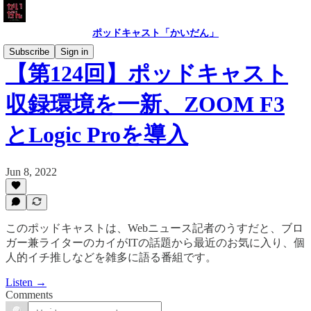
ポッドキャスト「かいだん」
Subscribe
Sign in
【第124回】ポッドキャスト
収録環境を一新、ZOOM F3
とLogic Proを導入
Jun 8, 2022
このポッドキャストは、Webニュース記者のうすだと、ブロ
ガー兼ライターのカイがITの話題から最近のお気に入り、個
人的イチ推しなどを雑多に語る番組です。
Listen →
Comments