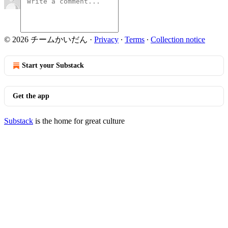
© 2026 チームかいだん
·
Privacy
∙
Terms
∙
Collection notice
Start your Substack
Get the app
Substack
is the home for great culture