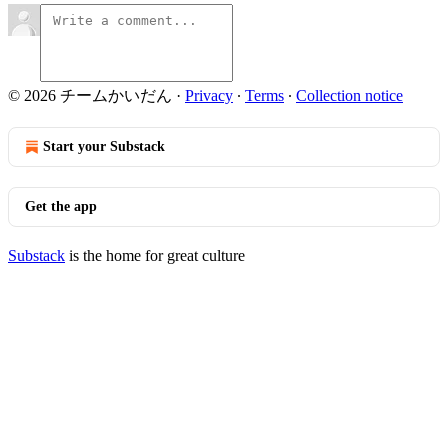
© 2026 チームかいだん
·
Privacy
∙
Terms
∙
Collection notice
Start your Substack
Get the app
Substack
is the home for great culture